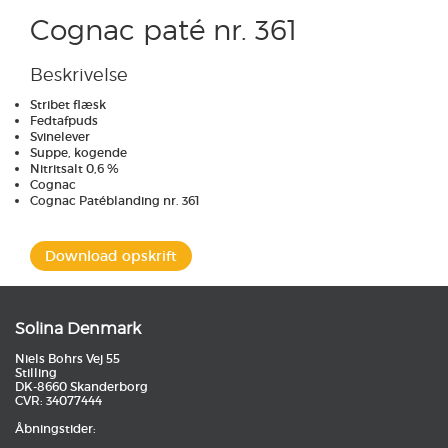
Cognac paté nr. 361
Beskrivelse
Stribet flæsk
Fedtafpuds
Svinelever
Suppe, kogende
Nitritsalt 0,6 %
Cognac
Cognac Patéblanding nr. 361
Download opskrift
Solina Denmark
Niels Bohrs Vej 55
Stilling
DK-8660 Skanderborg
CVR: 34077444
Åbningstider: