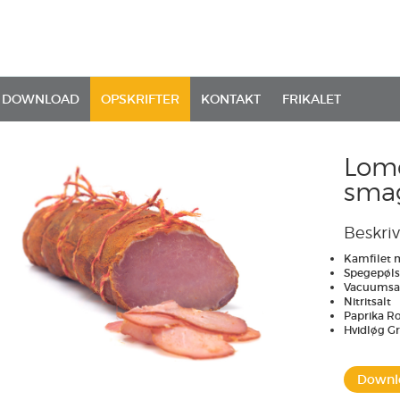
DOWNLOAD
OPSKRIFTER
KONTAKT
FRIKALET
Lom
sma
Beskriv
Kamfilet 
Spegepøls
Vacuumsa
Nitritsalt
Paprika R
Hvidløg G
Downlo