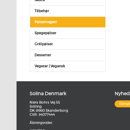
Tilbehør
Pølsemageri
Spegepølser
Grillpølser
Desserter
Vegetar | Vegansk
Solina Denmark
Nyhed
Niels Bohrs Vej 55
Tilme
Stilling
DK-8660 Skanderborg
CVR: 34077444
Åbningstider: