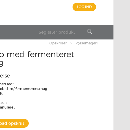
LOG IND
Opskrifter
Pølsemageri
o med fermenteret
g
else
med fedt
ebld. m/ fermenteret smag
lt
osen
ranuleret
ad opskrift