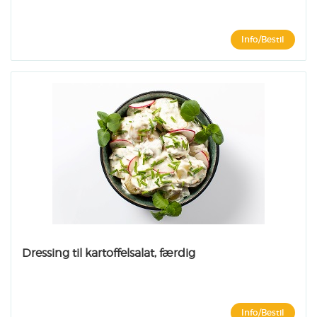
Info/Bestil
Dressing til kartoffelsalat, færdig
Info/Bestil