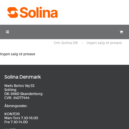
Om Solina DK
Om Solina DK
Ingen salg til private
Ingen salg til private
Solina Denmark
Niels Bohrs Vej 55
Stilling
DK-8660 Skanderborg
CVR: 34077444
Åbningstider:
KONTOR
Man-Tors 7.30-16.00
Fre 7.30-14.00