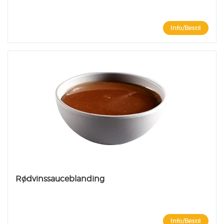
Info/Bestil
Rødvinssauceblanding
Info/Bestil