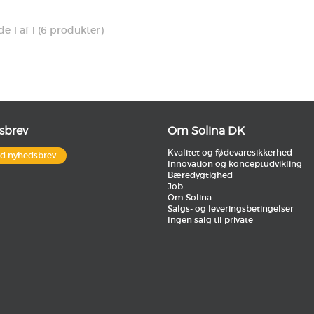
de 1 af 1 (6 produkter)
sbrev
Om Solina DK
Kvalitet og fødevaresikkerhed
ld nyhedsbrev
Innovation og konceptudvikling
Bæredygtighed
Job
Om Solina
Salgs- og leveringsbetingelser
Ingen salg til private