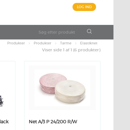
LOG IND
Produkter
Produkter
Tarme
Elastiknet
Viser side 1 af 1 (6 produkter)
lack
Net A/3 P 24/200 R/W