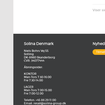
Viser si
Solina Denmark
Nyhed
Niels Bohrs Vej 55
Tilme
Stilling
DK-8660 Skanderborg
CVR: 34077444
Åbningstider:
KONTOR
Man-Tors 7.30-16.00
Fre 7.30-14.00
LAGER
Man-Tors 7.00-15.00
Fre 7.00-12.00
Telefon: +45 86 29 11 00
Email:
retail@solina-group.dk