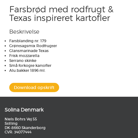
Farsbrød med rodfrugt &
Texas inspireret kartofler
Beskrivelse
Farsblanding nr. 179
Grøntsagsmix Rodfrugter
Glansmarinade Texas
Frisk mozzarella
Serrano skinke
Små forkogte kartofler
Alu.bakker 1896 ml.
Download opskrift
Solina Denmark
Niels Bohrs Vej 55
Stilling
DK-8660 Skanderborg
CVR: 34077444