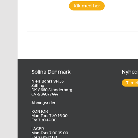
Kik med her
Solina Denmark
Nyhed
Niels Bohrs Vej 55
Tilme
Stilling
DK-8660 Skanderborg
CVR: 34077444
Åbningstider:
KONTOR
Man-Tors 7.30-16.00
Fre 7.30-14.00
LAGER
Man-Tors 7.00-15.00
Fre 7.00-12.00